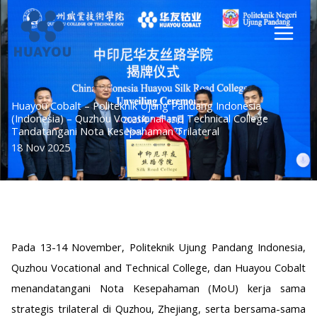
Lewati
ke
konten
Huayou Cobalt – Politeknik Ujung Pandang Indonesia
(Indonesia) – Quzhou Vocational and Technical College
Tandatangani Nota Kesepahaman Trilateral
18 Nov 2025
Pada 13-14 November, Politeknik Ujung Pandang Indonesia,
Quzhou Vocational and Technical College, dan Huayou Cobalt
menandatangani Nota Kesepahaman (MoU) kerja sama
strategis trilateral di Quzhou, Zhejiang, serta bersama-sama