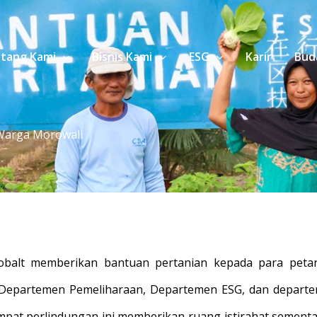
tang Kami
Bisnis Kami
ESG
Karir
Bud
Warga Morowali
Cobalt memberikan bantuan pertanian kepada para peta
a Departemen Pemeliharaan, Departemen ESG, dan departe
pat perlindungan ini memberikan ruang istirahat sementa