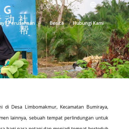
ID
aya Perusahaan
Berita
Hubungi Kami
ni di Desa Limbomakmur, Kecamatan Bumiraya,
men lainnya, sebuah tempat perlindungan untuk
ra bagi para petani dan menjadi tempat berteduh