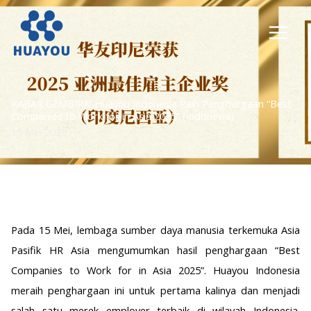
Lewati
ke
konten
KABAR GEMBIRA! Huayou Indonesia Raih Penghargaan “Best
Companies to Work for in Asia 2025” (Indonesia)​
15 Mei 2025
Pada 15 Mei, lembaga sumber daya manusia terkemuka Asia
Pasifik HR Asia mengumumkan hasil penghargaan “Best
Companies to Work for in Asia 2025”. Huayou Indonesia
meraih penghargaan ini untuk pertama kalinya dan menjadi
salah satu merek employer terbaik di wilayah Indonesia.