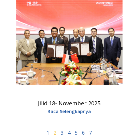
Jilid 18- November 2025
Baca Selengkapnya
1
2
3
4
5
6
7