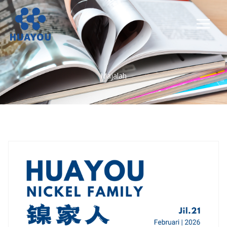
Lewati
ke
konten
Majalah
P
P
P
P
P
P
P
a
a
a
a
a
a
a
g
g
g
g
g
g
g
e
e
e
e
e
e
e