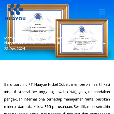
Lewati
ke
konten
Membangun Dasar untuk Pembangunan Berkelanjutan |
Hueyue Peroleh Sertifikasi Inisiatif Mineral Bertanggung Jawab
28 Des 2024
Baru-baru ini, PT Huayue Nickel Cobalt memperoleh sertifikasi
Inisiatif Mineral Bertanggung Jawab (RMI), yang menandakan
pengakuan internasional terhadap manajemen rantai pasokan
mineral dan tata kelola ESG perusahaan. Sertifikasi ini semakin
meningkatkan posisi perusahaan di industri dan mendorong