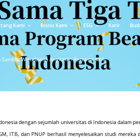
tang Kami
Bisnis Kami
ESG
Karir
Bud
a Sambut Wisudawan Angkatan Pertama dari
ndonesia dengan sejumlah universitas di Indonesia dalam 
GM, ITB, dan PNUP berhasil menyelesaikan studi mereka