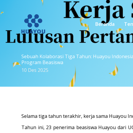
Lewati
ke
konten
Beranda
Ten
Sebuah Kolaborasi Tiga Tahun: Huayou Indonesi
Program Beasiswa
10 Des 2025
Selama tiga tahun terakhir, kerja sama Huayou I
Tahun ini, 23 penerima beasiswa Huayou dari U