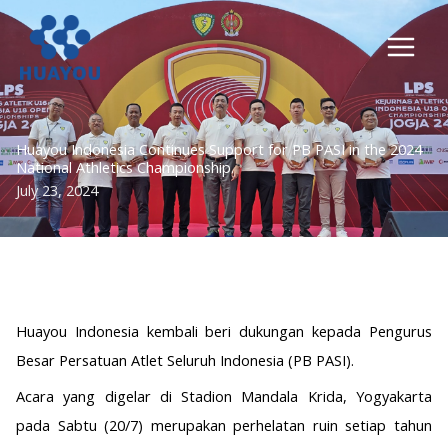
Lewati
ke
konten
Huayou Indonesia Continues Support for PB PASI in the 2024
National Athletics Championship.
July 23, 2024
Huayou Indonesia kembali beri dukungan kepada Pengurus
Besar Persatuan Atlet Seluruh Indonesia (PB PASI).
Acara yang digelar di Stadion Mandala Krida, Yogyakarta
pada Sabtu (20/7) merupakan perhelatan ruin setiap tahun